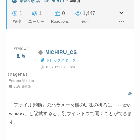
最新の投稿
:
MICHIRU_CS
4年前
1
1
0
1,447
投稿
ユーザー
Reactions
表示
投稿: 17
MICHIRU_CS
トピックスターター
5月 18, 2022 6:03 pm
(@agena)
Eminent Member
結合: 6年前
「ファイル起動」のパラメータ欄のURLの後ろに「 --new-
window」と記載すると、別ウインドウで開くことができま
す。