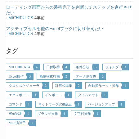
ローディング画面からの遷移完了を判断してステップを進行させ
たい
:
MICHIRU_CS
4年前
アクティブセルを他のExcelブックに切り替えたい
:
MICHIRU_CS
4年前
タグ
MICHIRU RPA
4
日付取得
4
条件分岐
3
フォルダ
3
Excel操作
3
画像検索待機
2
データ保存先
2
タスクスケジューラ
2
計算式編集
2
自動操作セット操作
1
エクスポート
1
インポート
1
タイムアウト
1
コマンド
1
ネットワークUSB認証
1
バージョンアップ
1
Web認証
1
ブラウザ操作
1
文字列操作
1
Mod演算子
1