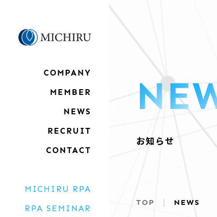
COMPANY
N
E
MEMBER
NEWS
RECRUIT
お
知
ら
せ
CONTACT
MICHIRU RPA
TOP
NEWS
RPA SEMINAR