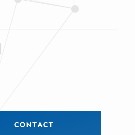
C
O
N
T
A
C
T