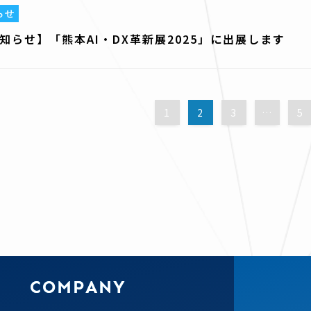
らせ
知らせ】「熊本AI・DX革新展2025」に出展します
1
2
3
…
5
C
O
M
P
A
N
Y