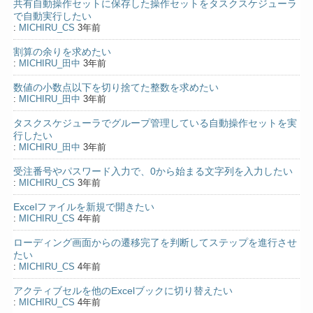
共有自動操作セットに保存した操作セットをタスクスケジューラ
で自動実行したい
:
MICHIRU_CS
3年前
割算の余りを求めたい
:
MICHIRU_田中
3年前
数値の小数点以下を切り捨てた整数を求めたい
:
MICHIRU_田中
3年前
タスクスケジューラでグループ管理している自動操作セットを実
行したい
:
MICHIRU_田中
3年前
受注番号やパスワード入力で、0から始まる文字列を入力したい
:
MICHIRU_CS
3年前
Excelファイルを新規で開きたい
:
MICHIRU_CS
4年前
ローディング画面からの遷移完了を判断してステップを進行させ
たい
:
MICHIRU_CS
4年前
アクティブセルを他のExcelブックに切り替えたい
:
MICHIRU_CS
4年前