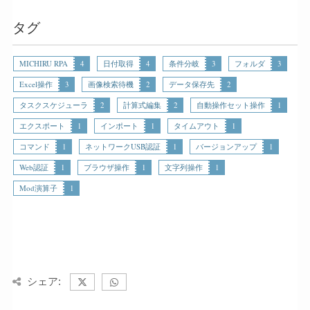
タグ
MICHIRU RPA
4
日付取得
4
条件分岐
3
フォルダ
3
Excel操作
3
画像検索待機
2
データ保存先
2
タスクスケジューラ
2
計算式編集
2
自動操作セット操作
1
エクスポート
1
インポート
1
タイムアウト
1
コマンド
1
ネットワークUSB認証
1
バージョンアップ
1
Web認証
1
ブラウザ操作
1
文字列操作
1
Mod演算子
1
シェア: