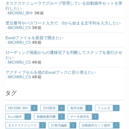
タスクスケジューラでグループ管理している自動操作セットを実
行したい
:
MICHIRU_田中
3年前
受注番号やパスワード入力で、0から始まる文字列を入力したい
:
MICHIRU_CS
3年前
Excelファイルを新規で開きたい
:
MICHIRU_CS
4年前
ローディング画面からの遷移完了を判断してステップを進行させ
たい
:
MICHIRU_CS
4年前
アクティブセルを他のExcelブックに切り替えたい
:
MICHIRU_CS
4年前
タグ
MICHIRU RPA
4
日付取得
4
条件分岐
3
フォルダ
3
Excel操作
3
画像検索待機
2
データ保存先
2
タスクスケジューラ
2
計算式編集
2
自動操作セット操作
1