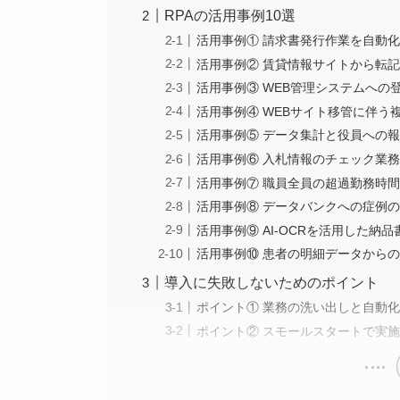
RPAの活用事例10選
活用事例① 請求書発行作業を自動
活用事例② 賃貸情報サイトから転
活用事例③ WEB管理システムへの
活用事例④ WEBサイト移管に伴う
活用事例⑤ データ集計と役員への
活用事例⑥ 入札情報のチェック業
活用事例⑦ 職員全員の超過勤務時
活用事例⑧ データバンクへの症例
活用事例⑨ AI-OCRを活用した
活用事例⑩ 患者の明細データから
導入に失敗しないためのポイント
ポイント① 業務の洗い出しと自動
ポイント② スモールスタートで実