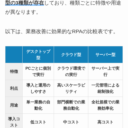
型の3種類が存在
しており、種類ごとに特徴や用途
が異なります。
以下は、業務改善に効果的なRPAの比較表です。
デスクトップ
クラウド型
サーバー型
型
PCごとに個別
クラウド環境で
サーバー上で実
特徴
で実行
の実行
行
導入と運用の
高いスケーラビ
一元管理による
利点
しやすさ
リティ
統制強化
単一業務の自
部門横断での業
全社規模での業
用途
動化
務自動化
務効率化
導入コ
低コスト
中コスト
高コスト
スト