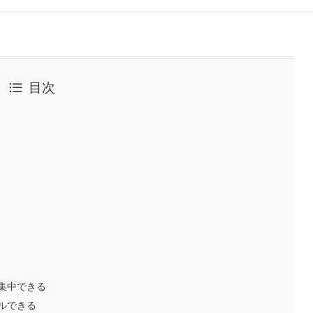
目次
集中できる
ルできる