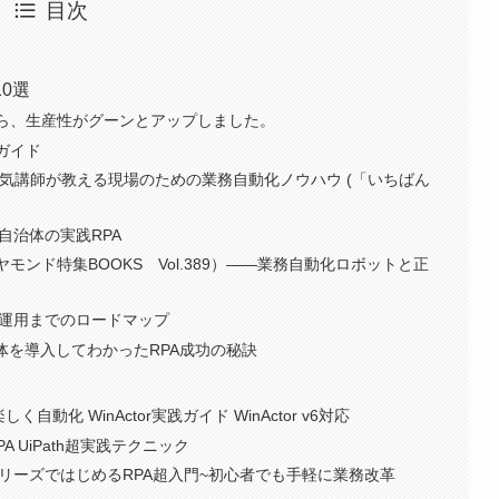
目次
0選
たら、生産性がグーンとアップしました。
ガイド
人気講師が教える現場のための業務自動化ノウハウ (「いちばん
 自治体の実践RPA
モンド特集BOOKS Vol.389）――業務自動化ロボットと正
、運用までのロードマップ
0体を導入してわかったRPA成功の秘訣
自動化 WinActor実践ガイド WinActor v6対応
 UiPath超実践テクニック
e A2019シリーズではじめるRPA超入門~初心者でも手軽に業務改革