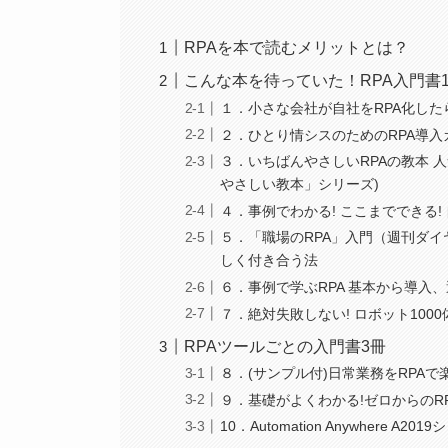
RPAを本で読むメリットとは？
こんな本を待っていた！RPA入門書1
１．小さな会社が自社をRPA化し
２．ひとり情シスのためのRPA導入
３．いちばんやさしいRPAの教本 
やさしい教本」シリーズ)
４．事例でわかる! ここまでできる!
５．「職場のRPA」入門（週刊ダイヤ
しく付き合う法
６．事例で学ぶRPA 基本から導入
７．絶対失敗しない! ロボット100
RPAツールごとの入門書3冊
８．(サンプル付)日常業務をRPAで楽しく
９．基礎がよくわかる!ゼロからのRPA
10．Automation Anywher