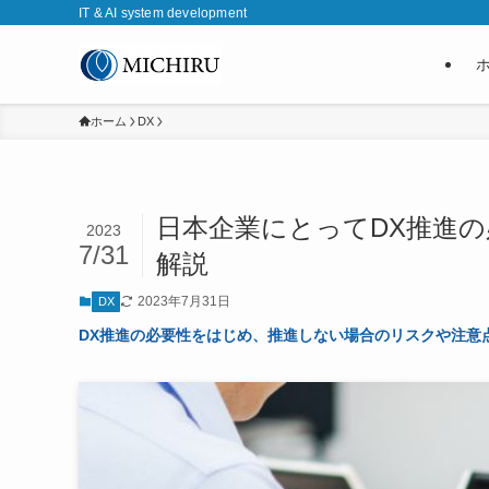
IT & AI system development
ホーム
DX
日本企業にとってDX推進
2023
7/31
解説
2023年7月31日
DX
DX推進の必要性をはじめ、推進しない場合のリスクや注意