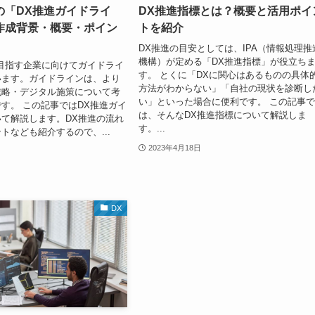
の「DX推進ガイドライ
DX推進指標とは？概要と活用ポイ
作成背景・概要・ポイン
トを紹介
DX推進の目安としては、IPA（情報処理推
機構）が定める「DX推進指標」が役立ち
目指す企業に向けてガイドライ
す。 とくに「DXに関心はあるものの具体
います。ガイドラインは、より
方法がわからない」「自社の現状を診断し
戦略・デジタル施策について考
い」といった場合に便利です。 この記事
す。 この記事ではDX推進ガイ
は、そんなDX推進指標について解説しま
て解説します。DX推進の流れ
す。...
トなども紹介するので、...
2023年4月18日
DX