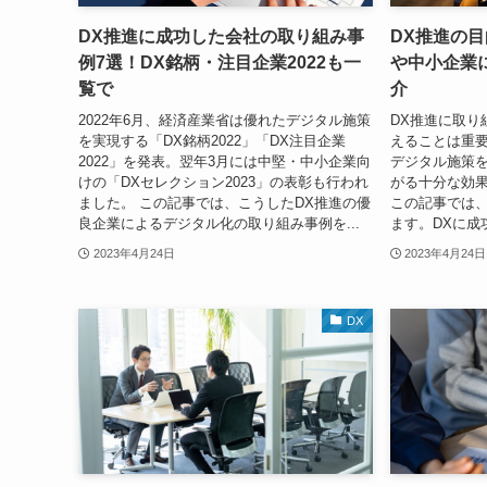
DX推進に成功した会社の取り組み事
DX推進の
例7選！DX銘柄・注目企業2022も一
や中小企業
覧で
介
2022年6月、経済産業省は優れたデジタル施策
DX推進に取り
を実現する「DX銘柄2022」「DX注目企業
えることは重要
2022」を発表。翌年3月には中堅・中小企業向
デジタル施策
けの「DXセレクション2023」の表彰も行われ
がる十分な効
ました。 この記事では、こうしたDX推進の優
この記事では、
良企業によるデジタル化の取り組み事例を...
ます。DXに成
2023年4月24日
2023年4月24日
DX