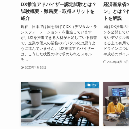
DX推進アドバイザー認定試験とは？
経済産業省
試験概要・難易度・取得メリットを
ン」とは？
紹介
トを解説
現在、日本では国を挙げてDX（デジタルトラ
国はDX推進の
ンスフォーメーション）を推進しています
ンを公開して
が、DXを推進できる人材が不足している影響
良いデジタル
で、企業や個人の業務のデジタル化は思うよ
える上で有用で
うに進んでいません。 DX推進アドバイザー
ドラインについ
は、こうした状況の中で求められるスキル
や成功のポイン
を...
2023年4月18日
2023年4月18日
DX