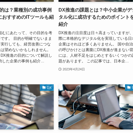
目的は？業種別の成功事例
DX推進の課題とは？中小企業がデ
におすすめのITツールも紹
タル化に成功するためのポイント
紹介
組むにあたって、その目的を考
DX推進の注目度は日々高まっていますが
です。 目的が明確でないまま
際に本格的なデジタル化を実現している日
を実行しても、経営改善につな
企業はそれほど多くありません。 国や自
果は望めないかもしれません。
の呼びかけとは裏腹にDX推進が進まない
DX推進の目的について解説し
には、人材不足をはじめとするいくつかの
功した企業の事例も紹介...
題があります。 この記事では、日本企...
2023年4月24日
DX