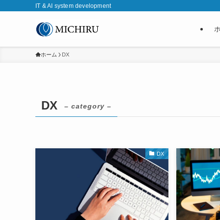
IT & AI system development
ホーム
DX
DX
– category –
DX