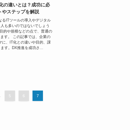
T化の違いとは？成功に必
トやステップを解説
なるITツールの導入やデジタル
る人も多いのではないでしょう
は目的や規模などの点で、普通の
ります。 この記事では、企業の
マに、IT化との違いや目的、課
ます。DX推進を成功さ...
.
5
6
7