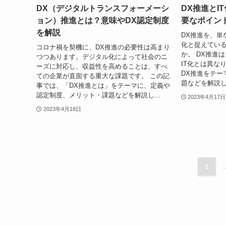
DX（デジタルトランスフォーメーシ
DX推進とI
ョン）推進とは？意味やDX認定制度
要なポイン
を解説
DX推進を、単
化と捉えてい
コロナ禍を契機に、DX推進の必要性は高まり
か。 DX推進
つつあります。デジタル化によって社会のニ
IT化とは異な
ーズに対応し、収益性を高めることは、すべ
DX推進をテー
ての企業が直面する重大な課題です。 この記
題などを解説し
事では、「DX推進とは」をテーマに、定義や
認定制度、メリット・課題などを解説し...
2023年4月17日
2023年4月18日
1
..