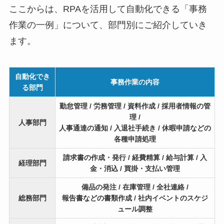
ここからは、RPAを活用して自動化できる「事務
作業の一例」について、部門別にご紹介していき
ます。
自動化でき
事務作業の内容
る部門
勤怠管理 / 労務管理 / 資料作成 / 採用者情報の管
理 /
人事部門
人事通達の通知 / 入退社手続き / 休暇申請などの
各種申請処理
請求書の作成・発行 / 経費精算 / 給与計算 / 入
経理部門
金・消込 / 買掛・支払い管理
備品の発注 / 在庫管理 / 全社連絡 /
総務部門
報告書などの書類作成 / 社内イベントのスケジ
ュール調整