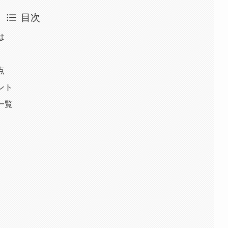
目次
は
点
ント
一覧