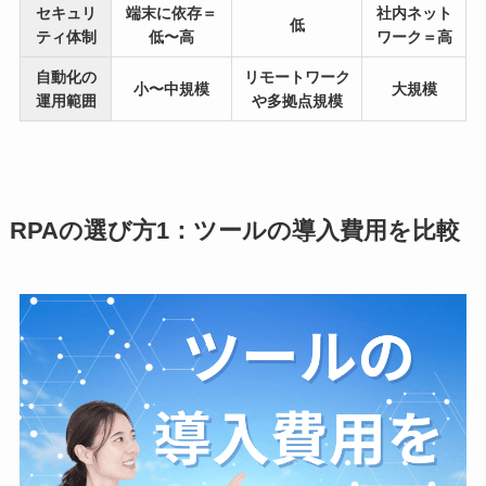
セキュリ
端末に依存＝
社内ネット
低
ティ体制
低〜高
ワーク＝高
自動化の
リモートワーク
小〜中規模
大規模
運用範囲
や多拠点規模
RPAの選び方1：ツールの導入費用を比較