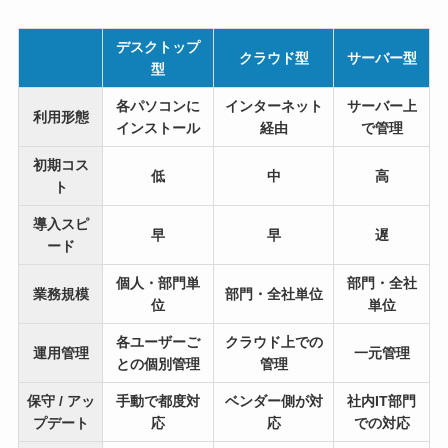
デスクトップ
クラウド型
サーバー型
型
各パソコンに
インターネット
サーバー上
利用形態
インストール
経由
で管理
初期コス
低
中
高
ト
導入スピ
早
早
遅
ード
個人・部門単
部門・全社
業務規模
部門・全社単位
位
単位
各ユーザーご
クラウド上での
運用管理
一元管理
との個別管理
管理
保守 / アッ
手動で都度対
ベンダー側が対
社内IT部門
プデート
応
応
での対応