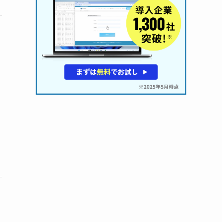
シングルオフィス：3千
円/
マルチオフィス：6千円/
マルチオフィス30：1万2
千円/
要問い合わせ
マルチオフィス80：2万4
千円/
システムリンケージ：4
万8千円
BOT実行可能時間:30分/
要問い合わせ
月
新規商品の複数サイト登
店舗のPOSデータ集計と
録業務/
データ格納/
システムのフォーム系機
営業が使用する訪問リス