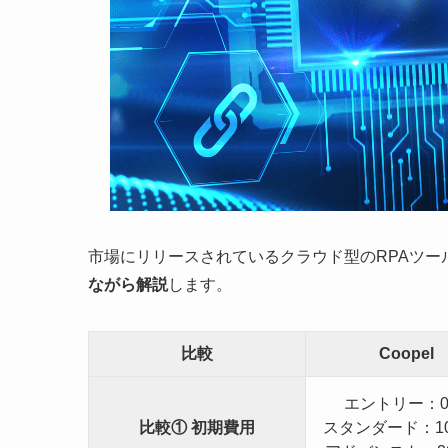
市場にリリースされているクラウド型のRPAツー
ながら解説
します。
比較
Coopel
エントリー：0
比較① 初期費用
スタンダード：10