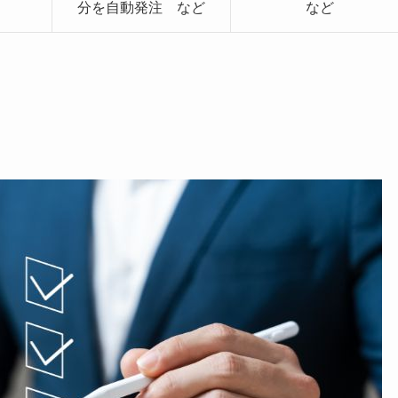
分を自動発注 など
など